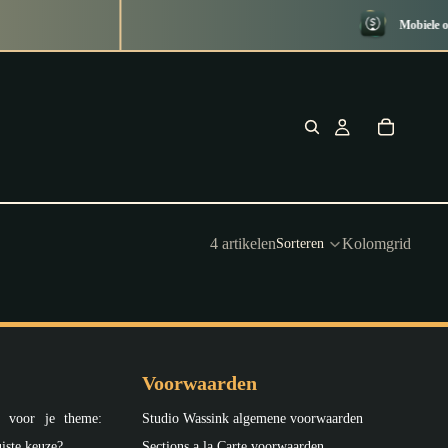
Mobiele op
4 artikelen
Kolomgrid
Sorteren
Voorwaarden
s voor je theme:
Studio Wassink algemene voorwaarden
iste keuze?
Sections a la Carte voorwaarden