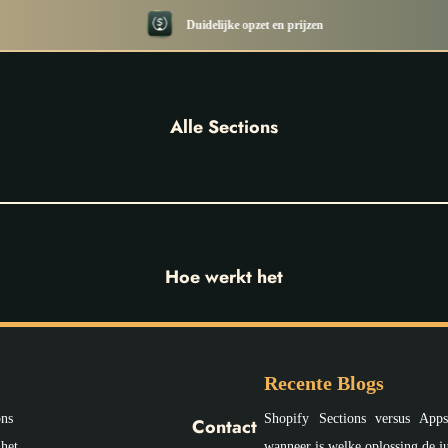
Duidelijke opzet en prijzen
Alle Sections
Hoe werkt het
Recente Blogs
ons
Shopify Sections versus App
Contact
het
wanneer is welke oplossing de ju